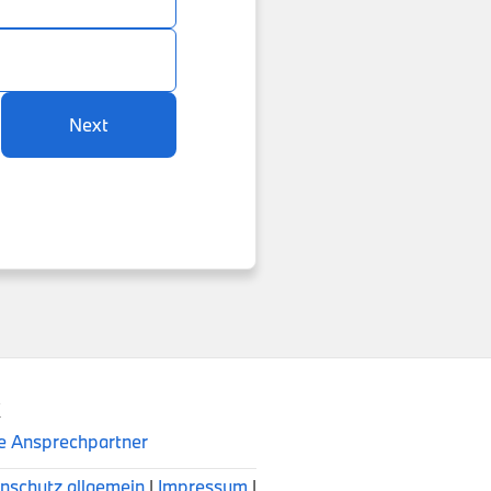
Next
K
he Ansprechpartner
nschutz allgemein
|
Impressum
|