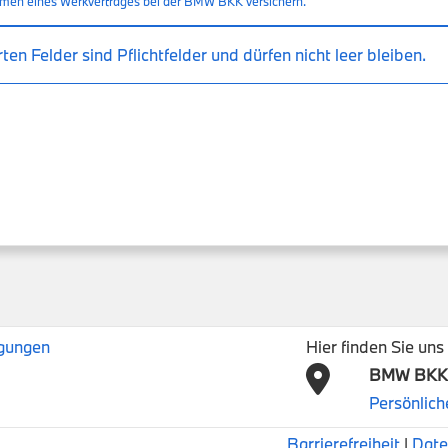
hmen eines Werkvertrages bei der BMW BKK versichern.
en Felder sind Pflichtfelder und dürfen nicht leer bleiben.
gungen
Hier finden Sie uns
BMW BK
Persönlic
Barrierefreiheit
|
Date